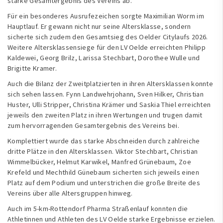
starke Gesamtergebnis des Vereins ab.
Für ein besonderes Ausrufezeichen sorgte Maximilian Worm im
Hauptlauf. Er gewann nicht nur seine Altersklasse, sondern
sicherte sich zudem den Gesamtsieg des Oelder Citylaufs 2026.
Weitere Altersklassensiege für den LV Oelde erreichten Philipp
Kaldewei, Georg Brilz, Larissa Stechbart, Dorothee Wulle und
Brigitte Kramer.
Auch die Bilanz der Zweitplatzierten in ihren Altersklassen konnte
sich sehen lassen. Fynn Landwehrjohann, Sven Hilker, Christian
Huster, Ulli Stripper, Christina Krämer und Saskia Thiel erreichten
jeweils den zweiten Platz in ihren Wertungen und trugen damit
zum hervorragenden Gesamtergebnis des Vereins bei.
Komplettiert wurde das starke Abschneiden durch zahlreiche
dritte Plätze in den Altersklassen. Viktor Stechbart, Christian
Wimmelbücker, Helmut Karwikel, Manfred Grünebaum, Zoe
Krefeld und Mechthild Günebaum sicherten sich jeweils einen
Platz auf dem Podium und unterstrichen die große Breite des
Vereins über alle Altersgruppen hinweg.
Auch im 5-km-Rottendorf Pharma Straßenlauf konnten die
Athletinnen und Athleten des LV Oelde starke Ergebnisse erzielen.