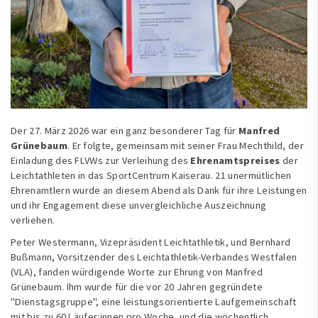
Der 27. März 2026 war ein ganz besonderer Tag für
Manfred
Grünebaum
. Er folgte, gemeinsam mit seiner Frau Mechthild, der
Einladung des FLVWs zur Verleihung des
Ehrenamtspreises
der
Leichtathleten in das SportCentrum Kaiserau. 21 unermütlichen
Ehrenamtlern wurde an diesem Abend als Dank für ihre Leistungen
und ihr Engagement diese unvergleichliche Auszeichnung
verliehen.
Peter Westermann, Vizepräsident Leichtathletik, und Bernhard
Bußmann, Vorsitzender des Leichtathletik-Verbandes Westfalen
(VLA), fanden würdigende Worte zur Ehrung von Manfred
Grünebaum. Ihm wurde für die vor 20 Jahren gegründete
"Dienstagsgruppe", eine leistungsorientierte Laufgemeinschaft
mit bis zu 60 Läufer:innen pro Woche, und die wöchentlich