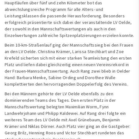
Hauptläufen über fünf und zehn Kilometer bot das
abwechslungsreiche Programm für alle Alters- und
Leistungsklassen die passende Herausforderung. Besonders
erfolgreich präsentierte sich dabei der veranstaltende LV Oelde,
der sowohl in den Mannschaftswertungen als auch in den
Einzelwertungen zahlreiche Spitzenplatzierungen erzielen konnte.
Beim 10-km-Straßenlauf ging der Mannschaftssieg bei den Frauen
an den LV Oelde. Christina Krämer, Larissa Stechbart und Zoe
Krefeld sicherten sich mit einer starken Teamleistung den ersten
Platz und liefen dabei gleichzeitig einen neuen Vereinsrekord in
der Frauen-Mannschaftswertung. Auch Rang zwei blieb in Oelder
Hand: Barbara Menke, Sabine Ording und Dorothee Wulle
komplettierten den hervorragenden Doppelerfolg des Vereins.
Bei den Männern gehörte der LV Oelde ebenfalls zu den
dominierenden Teams des Tages. Den ersten Platz in der
Mannschaftswertung belegten Maximilian Worm, Fynn
Landwehrjohann und Philipp Kaldewei. Auf Rang drei folgte ein
weiteres Team des LV Oelde mit Axel Grünebaum, Benjamin
Krämer und Niklas Dörner. Auch Platz vier ging an die Gastgeber:
Georg Brilz, Henning Roos und Victor Stechbart rundeten das