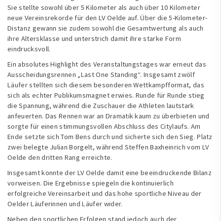
Sie stellte sowohl über 5 Kilometer als auch über 10 Kilometer
neue Vereinsrekorde für den LV Oelde auf. Über die 5-Kilometer-
Distanz gewann sie zudem sowohl die Gesamtwertung als auch
ihre Altersklasse und unterstrich damit ihre starke Form
eindrucksvoll.
Ein absolutes Highlight des Veranstaltungstages war erneut das
Ausscheidungsrennen „Last One Standing“. Insgesamt zwölf
Läufer stellten sich diesem besonderen Wettkampfformat, das
sich als echter Publikumsmagnet erwies. Runde für Runde stieg
die Spannung, während die Zuschauer die Athleten lautstark
anfeuerten. Das Rennen war an Dramatik kaum zu überbieten und
sorgte für einen stimmungsvollen Abschluss des Citylaufs. Am
Ende setzte sich Tom Bens durch und sicherte sich den Sieg. Platz
zwei belegte Julian Borgelt, während Steffen Baxheinrich vom LV
Oelde den dritten Rang erreichte.
Insgesamt konnte der LV Oelde damit eine beeindruckende Bilanz
vorweisen. Die Ergebnisse spiegeln die kontinuierlich
erfolgreiche Vereinsarbeit und das hohe sportliche Niveau der
Oelder Läuferinnen und Läufer wider.
Neben den sportlichen Erfolgen stand jedoch auch der