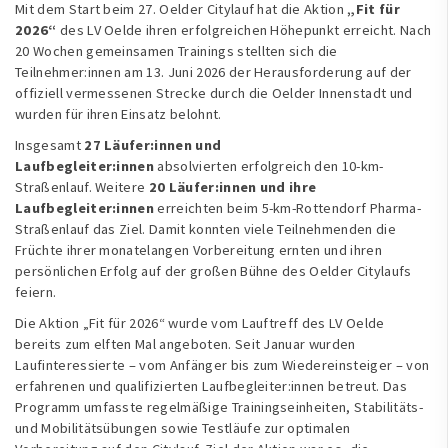
Mit dem Start beim 27. Oelder Citylauf hat die Aktion
„Fit für
2026“
des LV Oelde ihren erfolgreichen Höhepunkt erreicht. Nach
20 Wochen gemeinsamen Trainings stellten sich die
Teilnehmer:innen am 13. Juni 2026 der Herausforderung auf der
offiziell vermessenen Strecke durch die Oelder Innenstadt und
wurden für ihren Einsatz belohnt.
Insgesamt
27 Läufer:innen und
Laufbegleiter:innen
absolvierten erfolgreich den 10-km-
Straßenlauf. Weitere
20 Läufer:innen und ihre
Laufbegleiter:innen
erreichten beim 5-km-Rottendorf Pharma-
Straßenlauf das Ziel. Damit konnten viele Teilnehmenden die
Früchte ihrer monatelangen Vorbereitung ernten und ihren
persönlichen Erfolg auf der großen Bühne des Oelder Citylaufs
feiern.
Die Aktion „Fit für 2026“ wurde vom Lauftreff des LV Oelde
bereits zum elften Mal angeboten. Seit Januar wurden
Laufinteressierte – vom Anfänger bis zum Wiedereinsteiger – von
erfahrenen und qualifizierten Laufbegleiter:innen betreut. Das
Programm umfasste regelmäßige Trainingseinheiten, Stabilitäts-
und Mobilitätsübungen sowie Testläufe zur optimalen