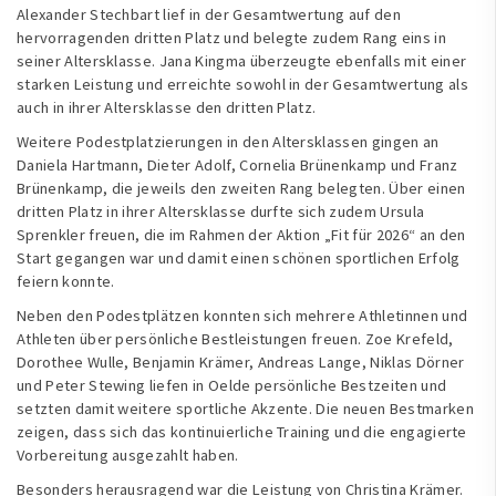
Alexander Stechbart lief in der Gesamtwertung auf den
hervorragenden dritten Platz und belegte zudem Rang eins in
seiner Altersklasse. Jana Kingma überzeugte ebenfalls mit einer
starken Leistung und erreichte sowohl in der Gesamtwertung als
auch in ihrer Altersklasse den dritten Platz.
Weitere Podestplatzierungen in den Altersklassen gingen an
Daniela Hartmann, Dieter Adolf, Cornelia Brünenkamp und Franz
Brünenkamp, die jeweils den zweiten Rang belegten. Über einen
dritten Platz in ihrer Altersklasse durfte sich zudem Ursula
Sprenkler freuen, die im Rahmen der Aktion „Fit für 2026“ an den
Start gegangen war und damit einen schönen sportlichen Erfolg
feiern konnte.
Neben den Podestplätzen konnten sich mehrere Athletinnen und
Athleten über persönliche Bestleistungen freuen. Zoe Krefeld,
Dorothee Wulle, Benjamin Krämer, Andreas Lange, Niklas Dörner
und Peter Stewing liefen in Oelde persönliche Bestzeiten und
setzten damit weitere sportliche Akzente. Die neuen Bestmarken
zeigen, dass sich das kontinuierliche Training und die engagierte
Vorbereitung ausgezahlt haben.
Besonders herausragend war die Leistung von Christina Krämer.