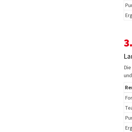
Pu
Er
3
La
Die
und
Re
Fo
Te
Pu
Er