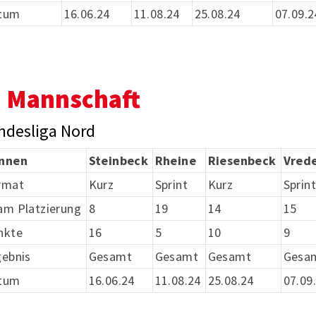
tum
16.06.24
11.08.24
25.08.24
07.09.2
. Mannschaft
ndesliga Nord
nnen
Steinbeck
Rheine
Riesenbeck
Vred
rmat
Kurz
Sprint
Kurz
Sprint
am Platzierung
8
19
14
15
nkte
16
5
10
9
gebnis
Gesamt
Gesamt
Gesamt
Gesa
tum
16.06.24
11.08.24
25.08.24
07.09