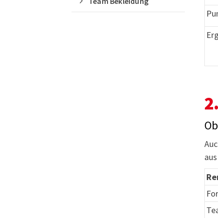
Team Bekleidung
Pu
Er
2
Ob
Auc
aus
Re
Fo
Te