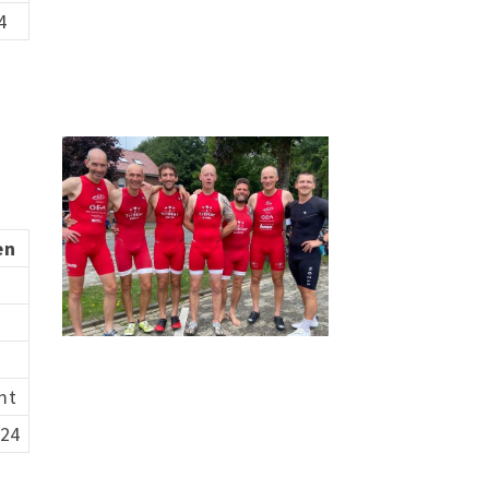
4
en
mt
.24