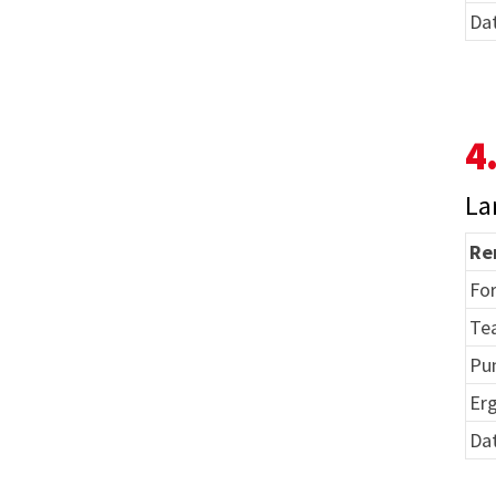
Da
4
La
Re
Fo
Te
Pu
Er
Da