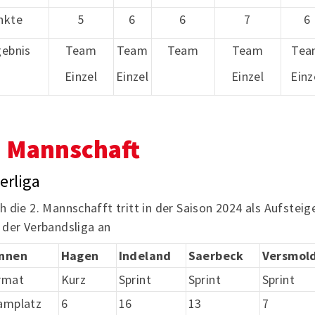
nkte
5
6
6
7
6
gebnis
Team
Team
Team
Team
Tea
Einzel
Einzel
Einzel
Einz
. Mannschaft
erliga
h die 2. Mannschafft tritt in der Saison 2024 als Aufsteig
 der Verbandsliga an
nnen
Hagen
Indeland
Saerbeck
Versmol
rmat
Kurz
Sprint
Sprint
Sprint
amplatz
6
16
13
7