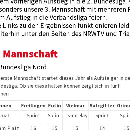
rem vorherigen Aufstieg in die 2. Bundesliga.
sonders unsere 3. Mannschaft mit mehreren
m Aufstieg in die Verbandsliga feiern.
e Links zu den Ergebnissen funktionieren leid
iterhin unter den Seiten des NRWTV und Tria
. Mannschaft
 Bundesliga Nord
 erste Mannschaft startet dieses Jahr als Aufsteiger in de
desliga. Ob sie diese halten können zeigt sich in fünf
nnen
nnen
Freilingen
Eutin
Weimar
Salzgitter
Grim
rmat
Sprint
Sprint
Teamrelay
Sprint
Spri
am Platz
16
15
15
14
15