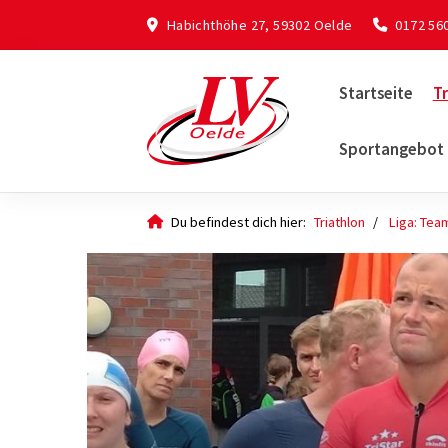
Habichthöhe 27, 59302 Oelde
0172 56
Startseite
Tr
Sportangebot
Du befindest dich hier:
Triathlon
Liga: Tea