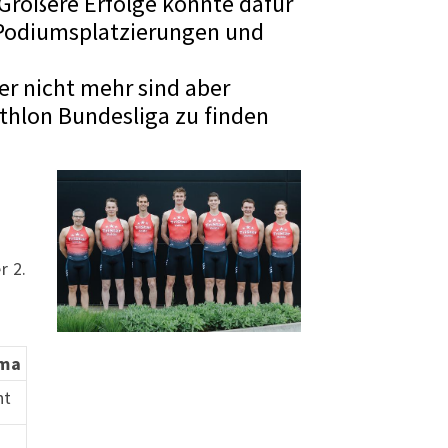
 Größere Erfolge konnte dafür
 Podiumsplatzierungen und
er nicht mehr sind aber
thlon Bundesliga zu finden
r 2.
ma
nt