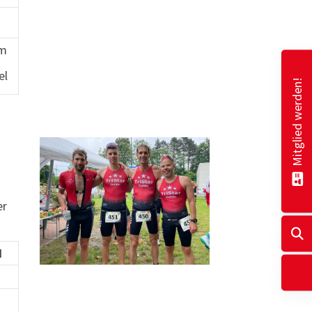
m
el
Mitglied werden!
er
d