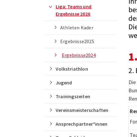
ih
Liga: Teams und
be
Ergebnisse 2026
de
Di
Athleten Kader
we
Ergebnisse2025
1
Ergebnisse2024
Volkstriathlon
2.
Die
Jugend
Bun
Trainingszeiten
Re
Vereinsmeisterschaften
Re
Fo
Ansprechpartner*innen
Te