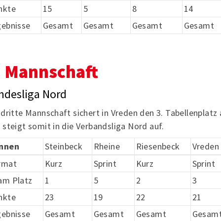
nkte
15
5
8
14
gebnisse
Gesamt
Gesamt
Gesamt
Gesamt
. Mannschaft
ndesliga Nord
 dritte Mannschaft sichert in Vreden den 3. Tabellenplatz
 steigt somit in die Verbandsliga Nord auf.
nnen
Steinbeck
Rheine
Riesenbeck
Vreden
rmat
Kurz
Sprint
Kurz
Sprint
am Platz
1
5
2
3
nkte
23
19
22
21
gebnisse
Gesamt
Gesamt
Gesamt
Gesam