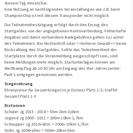
diesem Tag einsetzbar.
Eine Nutzung an nachfolgenden Veranstaltungen wie z.B. beim
ChampionChip ist mit diesem Transponder nicht möglich.
Die Teilnahmebestätigung erfolgt durch den Einzug des
Startgeldes von der angegebenen Kontoverbindung. Fehlerhafte
Angaben und damit verbundene Bankgebühren gehen zu Lasten
des Teilnehmers. Bei Nichtantritt oder >>höherer Gewalt<< keine
Rückzahlung des Startgeldes. Sollte das Teilnehmerlimit der
Startplätze durch die Voranmeldung ausgeschöpft sein, sind
keine Meldungen mehr möglich. Startunterlagen können am
Wettkampftag ab 10:30 Uhr am Eingang des Vier-Jahreszeiten-
Park’s entgegen genommen werden.
Siegerehrung
Ehrenpreise für Gesamtsieger/in je Distanz Platz 1-3; Staffel
Gesamt Platz 1-3
Distanzen
Schüler Jg 2013 - 2018 = 50m-2km-0,6km
Jugend Jg 2009 - 2012 = 200m-10km-1,7km
Schnupper Jg 2010+älter = 200m-10km-1,7km
Volks Jg 2008+älter = 500m-20km-5km