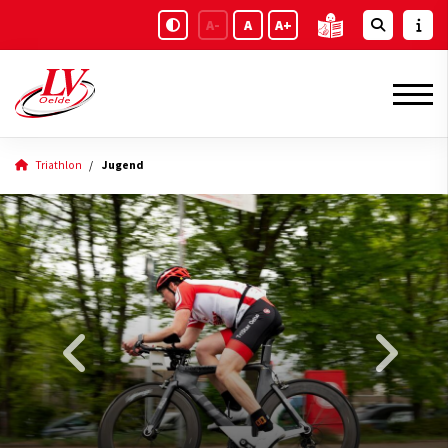
A-
A
A+
Triathlon
Jugend