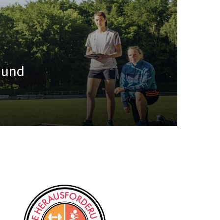
 und
schäftsstelle
 Oelde e. V.
bichthöhe 27
302 Oelde
0172 560 6865
info@lv-oelde.de