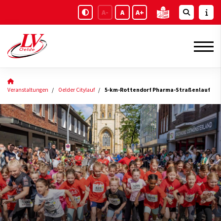
A-
A
A+
Veranstaltungen
Oelder Citylauf
5-km-Rottendorf Pharma-Straßenlauf