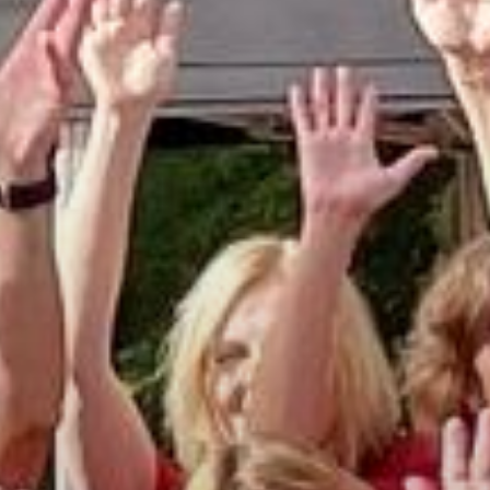
schäftsstelle
 Oelde e. V.
bichthöhe 27
302 Oelde
0172 560 6865
info@lv-oelde.de