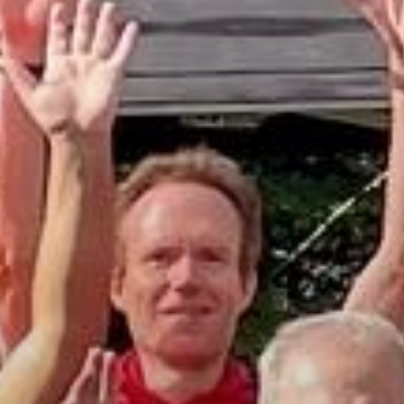
Sportangebote finden
Unser Sportangebot
Sportsuche
Ausfälle und Vertretungen
Deutsches Sportabzeichen