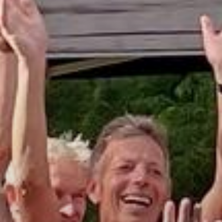
Mitglieder-Service
Ge
Alles zur Mitgliedschaft
LV
Downloads
Ha
Termine
59
Fragen & Antworten