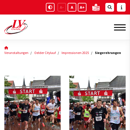
A-
A
A+
Veranstaltungen
Oelder Citylauf
Impressionen 2025
Siegerehrungen