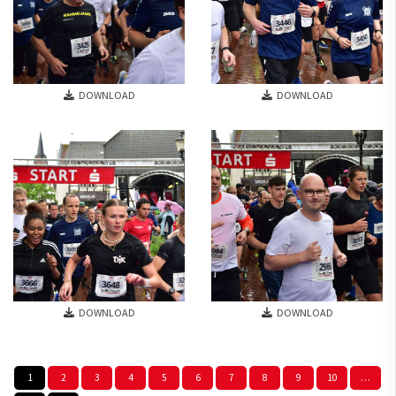
DOWNLOAD
DOWNLOAD
DOWNLOAD
DOWNLOAD
1
2
3
4
5
6
7
8
9
10
…