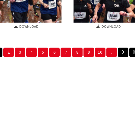
DOWNLOAD
DOWNLOAD
2
3
4
5
6
7
8
9
10
…