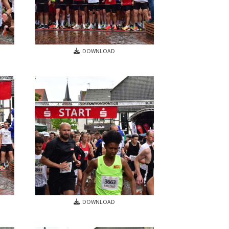
DOWNLOAD
schäftsstelle
 Oelde e. V.
bichthöhe 27
302 Oelde
0172 560 6865
info@lv-oelde.de
DOWNLOAD