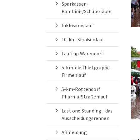
Sparkassen-
Bambini-/Schülerläufe
Inklusionslauf
Quicklinks
10-km-Straßenlauf
Sportangebote finden
Laufcup Warendorf
Unser Sportangebot
Sportsuche
5-km-die thiel gruppe-
Ausfälle und Vertretungen
Firmenlauf
Deutsches Sportabzeichen
5-km-Rottendorf
Pharma-Straßenlauf
Last one Standing - das
Ausscheidungsrennen
Anmeldung