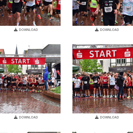
DOWNLOAD
DOWNLOAD
Mitglieder-Service
Ge
Alles zur Mitgliedschaft
LV
Downloads
Ha
Termine
59
Fragen & Antworten
DOWNLOAD
DOWNLOAD