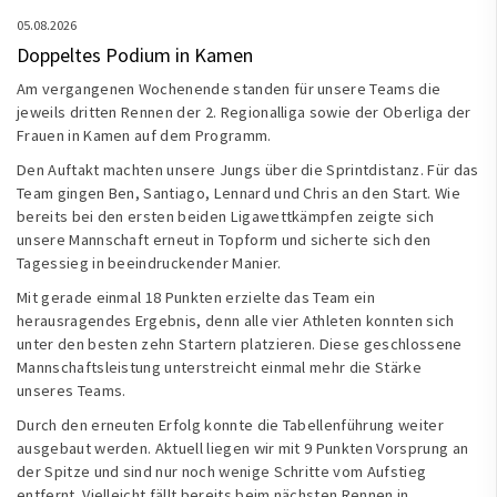
05.08.2026
Doppeltes Podium in Kamen
Am vergangenen Wochenende standen für unsere Teams die
jeweils dritten Rennen der 2. Regionalliga sowie der Oberliga der
Frauen in Kamen auf dem Programm.
Den Auftakt machten unsere Jungs über die Sprintdistanz. Für das
Team gingen Ben, Santiago, Lennard und Chris an den Start. Wie
bereits bei den ersten beiden Ligawettkämpfen zeigte sich
unsere Mannschaft erneut in Topform und sicherte sich den
Tagessieg in beeindruckender Manier.
Mit gerade einmal 18 Punkten erzielte das Team ein
herausragendes Ergebnis, denn alle vier Athleten konnten sich
unter den besten zehn Startern platzieren. Diese geschlossene
Mannschaftsleistung unterstreicht einmal mehr die Stärke
unseres Teams.
Durch den erneuten Erfolg konnte die Tabellenführung weiter
ausgebaut werden. Aktuell liegen wir mit 9 Punkten Vorsprung an
der Spitze und sind nur noch wenige Schritte vom Aufstieg
entfernt. Vielleicht fällt bereits beim nächsten Rennen in