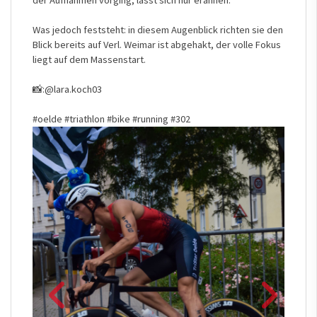
der Aufnahmen vorging, lässt sich nur erahnen.
Was jedoch feststeht: in diesem Augenblick richten sie den
Blick bereits auf Verl. Weimar ist abgehakt, der volle Fokus
liegt auf dem Massenstart.
📸:
@lara.koch03
#oelde
#triathlon
#bike
#running
#302