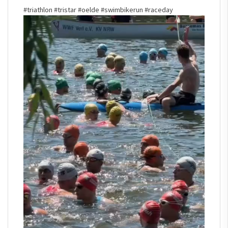
#triathlon
#tristar
#oelde
#swimbikerun
#raceday