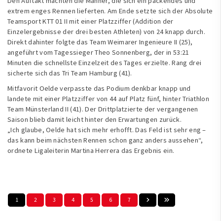
Den Auftakt machten die Männer, die sich ein packendes und
extrem enges Rennen lieferten. Am Ende setzte sich der Absolute
Teamsport KTT 01 II mit einer Platzziffer (Addition der
Einzelergebnisse der drei besten Athleten) von 24 knapp durch.
Direkt dahinter folgte das Team Weimarer Ingenieure II (25),
angeführt vom Tagessieger Theo Sonnenberg, der in 53:21
Minuten die schnellste Einzelzeit des Tages erzielte. Rang drei
sicherte sich das Tri Team Hamburg (41).
Mitfavorit Oelde verpasste das Podium denkbar knapp und
landete mit einer Platzziffer von 44 auf Platz fünf, hinter Triathlon
Team Münsterland II (41). Der Drittplatzierte der vergangenen
Saison blieb damit leicht hinter den Erwartungen zurück.
„Ich glaube, Oelde hat sich mehr erhofft. Das Feld ist sehr eng –
das kann beim nächsten Rennen schon ganz anders aussehen“,
ordnete Ligaleiterin Martina Herrera das Ergebnis ein.
1
2
3
4
5
6
7