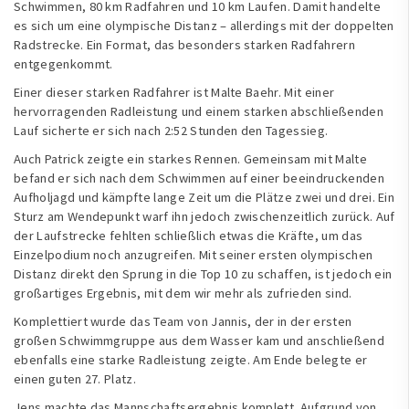
Schwimmen, 80 km Radfahren und 10 km Laufen. Damit handelte
es sich um eine olympische Distanz – allerdings mit der doppelten
Radstrecke. Ein Format, das besonders starken Radfahrern
entgegenkommt.
Einer dieser starken Radfahrer ist Malte Baehr. Mit einer
hervorragenden Radleistung und einem starken abschließenden
Lauf sicherte er sich nach 2:52 Stunden den Tagessieg.
Auch Patrick zeigte ein starkes Rennen. Gemeinsam mit Malte
befand er sich nach dem Schwimmen auf einer beeindruckenden
Aufholjagd und kämpfte lange Zeit um die Plätze zwei und drei. Ein
Sturz am Wendepunkt warf ihn jedoch zwischenzeitlich zurück. Auf
der Laufstrecke fehlten schließlich etwas die Kräfte, um das
Einzelpodium noch anzugreifen. Mit seiner ersten olympischen
Distanz direkt den Sprung in die Top 10 zu schaffen, ist jedoch ein
großartiges Ergebnis, mit dem wir mehr als zufrieden sind.
Komplettiert wurde das Team von Jannis, der in der ersten
großen Schwimmgruppe aus dem Wasser kam und anschließend
ebenfalls eine starke Radleistung zeigte. Am Ende belegte er
einen guten 27. Platz.
Jens machte das Mannschaftsergebnis komplett. Aufgrund von