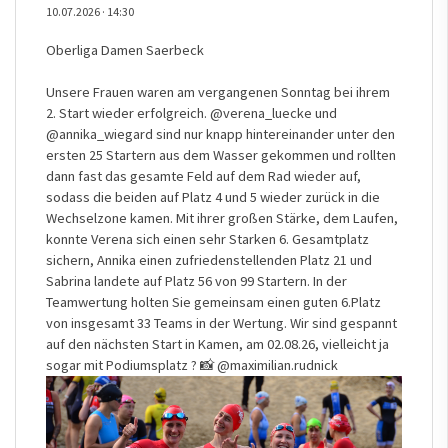
10.07.2026
·
14:30
Oberliga Damen Saerbeck
Unsere Frauen waren am vergangenen Sonntag bei ihrem
2. Start wieder erfolgreich.
@verena_luecke
und
@annika_wiegard
sind nur knapp hintereinander unter den
ersten 25 Startern aus dem Wasser gekommen und rollten
dann fast das gesamte Feld auf dem Rad wieder auf,
sodass die beiden auf Platz 4 und 5 wieder zurück in die
Wechselzone kamen. Mit ihrer großen Stärke, dem Laufen,
konnte Verena sich einen sehr Starken 6. Gesamtplatz
sichern, Annika einen zufriedenstellenden Platz 21 und
Sabrina landete auf Platz 56 von 99 Startern. In der
Teamwertung holten Sie gemeinsam einen guten 6.Platz
von insgesamt 33 Teams in der Wertung. Wir sind gespannt
auf den nächsten Start in Kamen, am 02.08.26, vielleicht ja
sogar mit Podiumsplatz ? 📸
@maximilian.rudnick