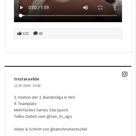
325
45
tristaroelde
12.07.2026
·
15:42
3. Station der 2. Bundesliga in Verl
9. Teamplatz
Mehrfaches hartes Sturzpech.
Tolles Debüt vom
@san_tri_ago
Video & Schnitt von
@iamchrishentschel