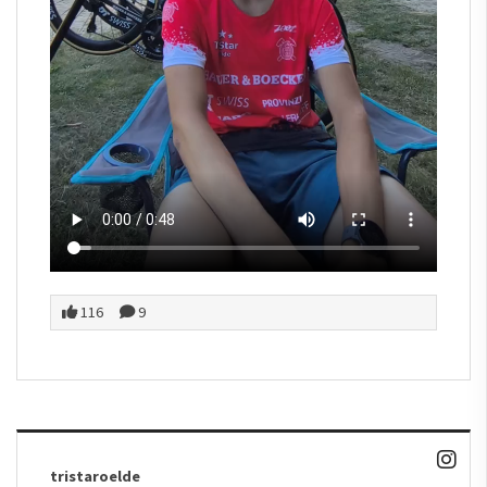
116
9
tristaroelde