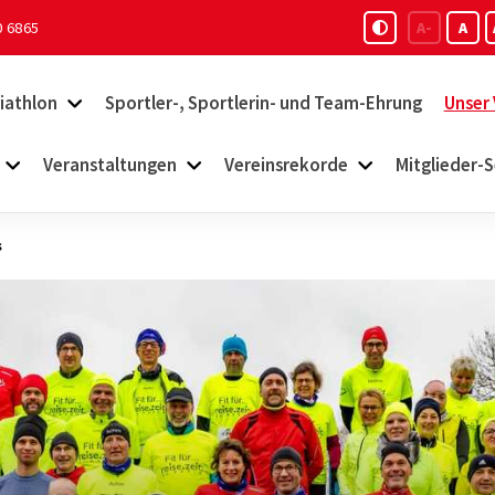
0 6865
A-
A
iathlon
Sportler-, Sportlerin- und Team-Ehrung
Unser 
Veranstaltungen
Vereinsrekorde
Mitglieder-S
s