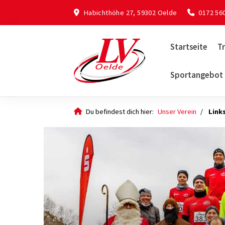
Habichthöhe 27, 59302 Oelde
0172 56
Startseite
Tr
Sportangebot
Du befindest dich hier:
Unser Verein
Link
Quicklinks