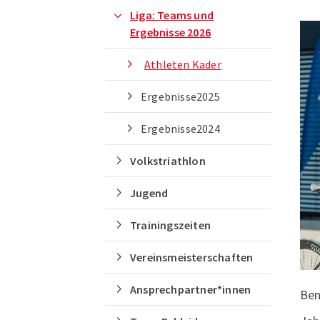
Deutsches Sportabzeichen
Liga: Teams und
Ergebnisse 2026
Athleten Kader
Ergebnisse2025
Ergebnisse2024
Volkstriathlon
Jugend
Trainingszeiten
Vereinsmeisterschaften
Ansprechpartner*innen
Ben