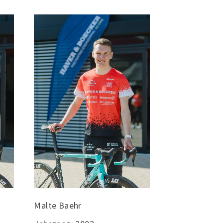
0172 560 6865
info@lv-oelde.de
Malte Baehr