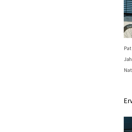
Pat
Jah
Nat
Er