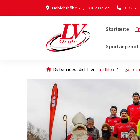
Habichthöhe 27, 59302 Oelde
0172 56
Startseite
Tr
Sportangebot
Du befindest dich hier:
Triathlon
Liga: Tea