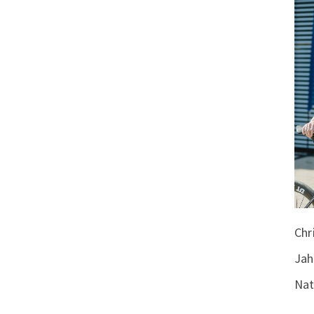
Chr
Jah
Nat