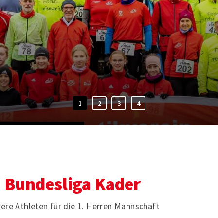
.
Mitglieder-Service
Ge
. Bundesliga Kader
Alles zur Mitgliedschaft
LV
Downloads
Ha
ere Athleten für die 1. Herren Mannschaft
Termine
59