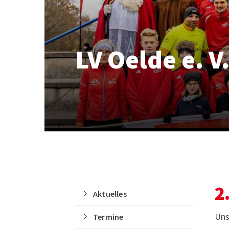
LV Oelde e. V
Quicklinks
Sportangebote finden
2
Aktuelles
Unser Sportangebot
Sportsuche
Uns
Termine
Ausfälle und Vertretungen