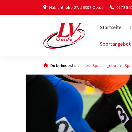
Habichthöhe 27, 59302 Oelde
0172 56
Startseite
Tr
Sportangebot
Du befindest dich hier:
Sportangebot
Spo