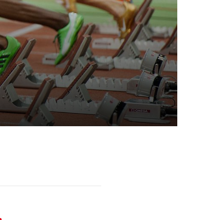
schäftsstelle
 Oelde e. V.
bichthöhe 27
302 Oelde
0172 560 6865