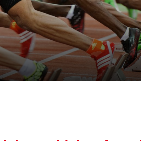
Mitglieder-Service
Ge
Alles zur Mitgliedschaft
LV
Downloads
Ha
Termine
59
Fragen & Antworten