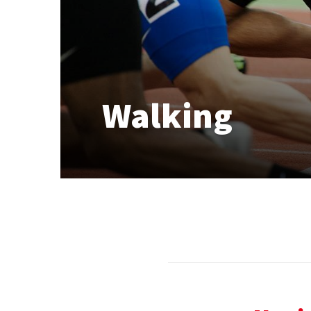
Walking
Quicklinks
Sportangebote finden
Unser Sportangebot
Sportsuche
Ausfälle und Vertretungen
Deutsches Sportabzeichen