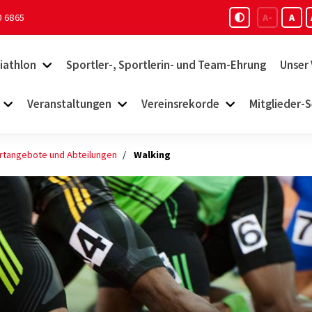
0 6865
A-
A
iathlon
Sportler-, Sportlerin- und Team-Ehrung
Unser 
Veranstaltungen
Vereinsrekorde
Mitglieder-S
rtangebote und Abteilungen
Walking