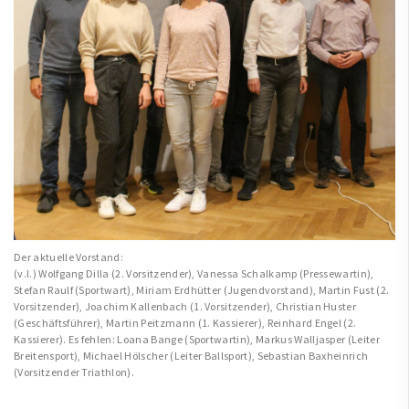
Der aktuelle Vorstand:
(v.l.) Wolfgang Dilla (2. Vorsitzender), Vanessa Schalkamp (Pressewartin),
Stefan Raulf (Sportwart), Miriam Erdhütter (Jugendvorstand), Martin Fust (2.
Vorsitzender), Joachim Kallenbach (1. Vorsitzender), Christian Huster
(Geschäftsführer), Martin Peitzmann (1. Kassierer), Reinhard Engel (2.
Kassierer). Es fehlen: Loana Bange (Sportwartin), Markus Walljasper (Leiter
Breitensport), Michael Hölscher (Leiter Ballsport), Sebastian Baxheinrich
(Vorsitzender Triathlon).