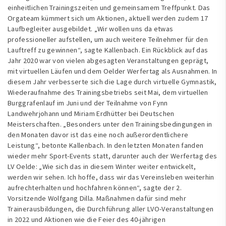
einheitlichen Trainingszeiten und gemeinsamem Treffpunkt. Das
Orgateam kümmert sich um Aktionen, aktuell werden zudem 17
Laufbegleiter ausgebildet. „Wir wollen uns da etwas
professioneller aufstellen, um auch weitere Teilnehmer für den
Lauftreff zu gewinnen“, sagte Kallenbach. Ein Rückblick auf das
Jahr 2020 war von vielen abgesagten Veranstaltungen geprägt,
mit virtuellen Läufen und dem Oelder Werfertag als Ausnahmen. In
diesem Jahr verbesserte sich die Lage durch virtuelle Gymnastik,
Wiederaufnahme des Trainingsbetriebs seit Mai, dem virtuellen
Burggrafenlauf im Juni und der Teilnahme von Fynn
Landwehrjohann und Miriam Erdhütter bei Deutschen
Meisterschaften. „Besonders unter den Trainingsbedingungen in
den Monaten davor ist das eine noch außerordentlichere
Leistung“, betonte Kallenbach. In den letzten Monaten fanden
wieder mehr Sport-Events statt, darunter auch der Werfertag des
LV Oelde: „Wie sich das in diesem Winter weiter entwickelt,
werden wir sehen. Ich hoffe, dass wir das Vereinsleben weiterhin
aufrechterhalten und hochfahren können“, sagte der 2.
Vorsitzende Wolfgang Dilla. Maßnahmen dafür sind mehr
Trainerausbildungen, die Durchführung aller LVO-Veranstaltungen
in 2022 und Aktionen wie die Feier des 40-jährigen